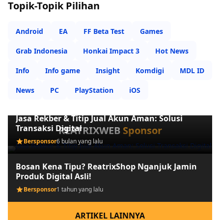
Topik-Topik Pilihan
Android
EA
FF Beta Test
Games
Grab Indonesia
Honkai Impact 3
Hot News
Info
Info game
Insight
Komdigi
MDL ID
News
PC
PlayStation
iOS
Jasa Rekber & Titip Jual Akun Aman: Solusi
Transaksi Digital
REATRIXWEB
Sponsor
Bersponsor
6 bulan yang lalu
Bosan Kena Tipu? ReatrixShop Nganjuk Jamin
Produk Digital Asli!
Bersponsor
1 tahun yang lalu
ARTIKEL LAINNYA